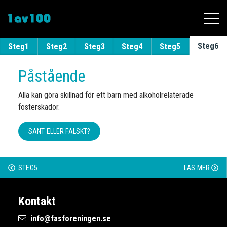
Till innehållet
Steg6
Steg1
Steg2
Steg3
Steg4
Steg5
Påstående
Alla kan göra skillnad för ett barn med alkoholrelaterade
fosterskador.
SANT ELLER FALSKT?
STEG5
LÄS MER
Kontakt
info@fasforeningen.se