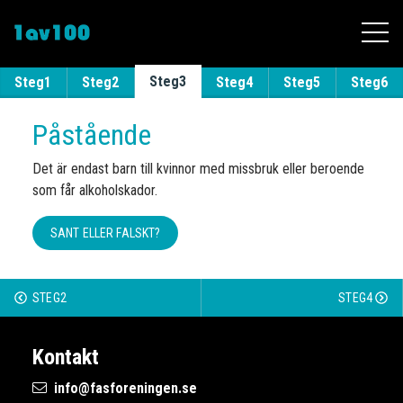
Till innehållet
Steg3
Steg1
Steg2
Steg4
Steg5
Steg6
Påstående
Det är endast barn till kvinnor med missbruk eller beroende
som får alkoholskador.
SANT ELLER FALSKT?
STEG2
STEG4
Kontakt
info@fasforeningen.se