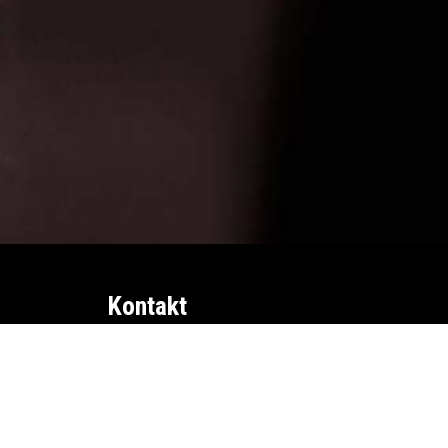
Kontakt
info@fasforeningen.se
0418-48 11 50
1av100 på Facebook
Press