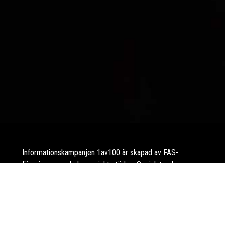
Informationskampanjen 1av100 är skapad av FAS-
föreningen med ekonomiskt stöd av Socialstyrelsen.
Sidan är faktagranskad av docent Magnus Landgren,
specialist i barnneurologi.
FAS-föreningen är en ideell organisation med riksintresse
som även driver webbplatsen
FAS-portalen