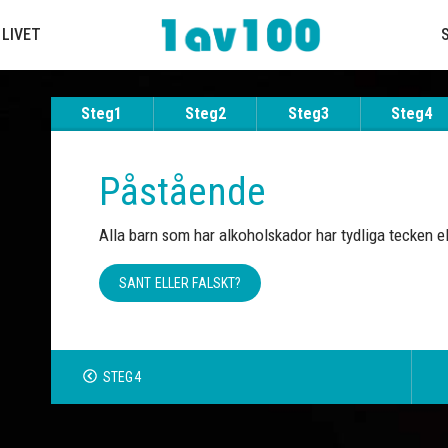
 LIVET
Steg1
Steg2
Steg3
Steg4
Påstående
Alla barn som har alkoholskador har tydliga tecken el
SANT ELLER FALSKT?
STEG4