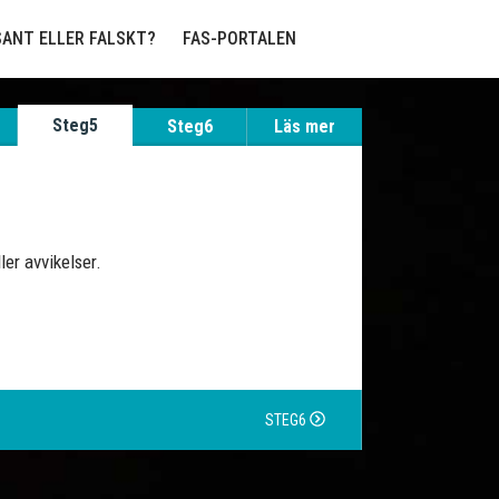
SANT ELLER FALSKT?
FAS-PORTALEN
Steg5
Steg6
Läs mer
ler avvikelser.
STEG6