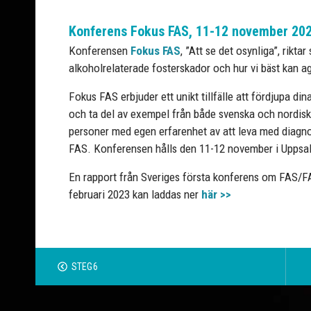
Konferens Fokus FAS, 11-12 november 20
Konferensen
Fokus FAS
, ”Att se det osynliga”, rikta
alkoholrelaterade fosterskador och hur vi bäst kan a
Fokus FAS erbjuder ett unikt tillfälle att fördjupa din
och ta del av exempel från både svenska och nordisk
personer med egen erfarenhet av att leva med diagno
FAS. Konferensen hålls den 11-12 november i Uppsala
En rapport från Sveriges första konferens om FAS
februari 2023 kan laddas ner
här >>
STEG6