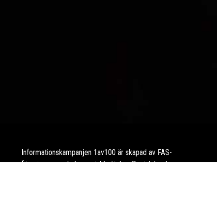
Informationskampanjen 1av100 är skapad av FAS-
föreningen med ekonomiskt stöd av Socialstyrelsen.
Sidan är faktagranskad av docent Magnus Landgren,
specialist i barnneurologi.
FAS-föreningen är en ideell organisation med riksintresse