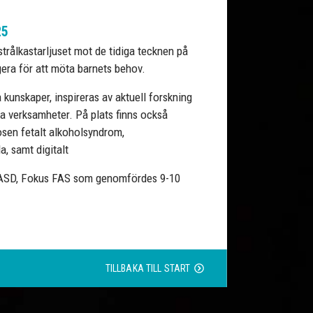
25
r strålkastarljuset mot de tidiga tecknen på
gera för att möta barnets behov.
a kunskaper, inspireras av aktuell forskning
a verksamheter. På plats finns också
sen fetalt alkoholsyndrom,
, samt digitalt
/FASD, Fokus FAS som genomfördes 9-10
TILLBAKA TILL
START