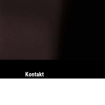
Kontakt
info@fasforeningen.se
0418-48 11 50
1av100 på Facebook