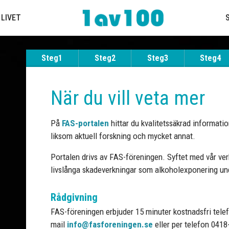
 LIVET
Steg1
Steg2
Steg3
Steg4
När du vill veta mer
På
FAS-portalen
hittar du kvalitetssäkrad information,
liksom aktuell forskning och mycket annat.
Portalen drivs av FAS-föreningen. Syftet med vår ve
livslånga skadeverkningar som alkoholexponering unde
Rådgivning
FAS-föreningen erbjuder 15 minuter kostnadsfri telef
mail
info@fasforeningen.se
eller per telefon 0418